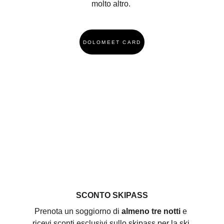
molto altro. 
DOLOMEET CARD
SCONTO SKIPASS
Prenota un soggiorno di 
almeno tre notti
 e 
ricevi sconti esclusivi sullo skipass per la ski 